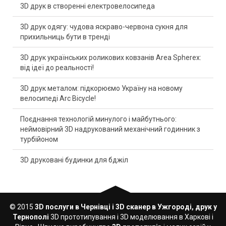
3D друк в створенні електровелосипеда
3D друк одягу: чудова яскраво-червона сукня для
прихильниць бути в тренді
3D друк українських роликових ковзанів Area Spherex:
від ідеї до реальності!
3D друк металом: підкорюємо Україну на новому
велосипеді Arc Bicycle!
Поєднання технологій минулого і майбутнього:
неймовірний 3D надрукований механічний годинник з
турбійоном
3D друковані будинки для бджіл
© 2015
3D послуги в Чернівці і 3D сканер в Ужгороді, друк у
Тернополі
3D прототипування і 3D моделювання в Харкові і