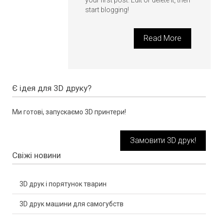
your first post. Edit or delete it, then
start blogging!
Read More
Є ідея для 3D друку?
Ми готові, запускаємо 3D принтери!
Замовити 3D друк!
Свіжі новини
3D друк і порятунок тварин
3D друк машини для самогубств