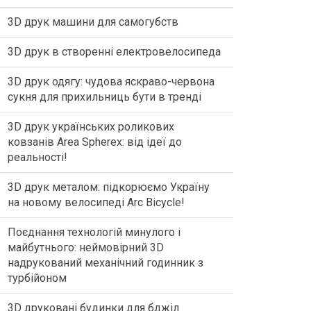
3D друк машини для самогубств
3D друк в створенні електровелосипеда
3D друк одягу: чудова яскраво-червона
сукня для прихильниць бути в тренді
3D друк українських роликових
ковзанів Area Spherex: від ідеї до
реальності!
3D друк металом: підкорюємо Україну
на новому велосипеді Arc Bicycle!
Поєднання технологій минулого і
майбутнього: неймовірний 3D
надрукований механічний годинник з
турбійоном
3D друковані будинки для бджіл